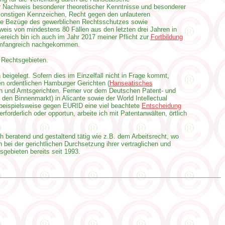
er Nachweis besonderer theoretischer Kenntnisse und besonderer
onstigen Kennzeichen, Recht gegen den unlauteren
he Bezüge des gewerblichen Rechtsschutzes sowie
is von mindestens 80 Fällen aus den letzten drei Jahren in
eich bin ich auch im Jahr 2017 meiner Pflicht zur
Fortbildung
 umfangreich nachgekommen.
 Rechtsgebieten.
 beigelegt.
Sofern dies im Einzelfall nicht in Frage kommt,
n ordentlichen Hamburger Gerichten (
Hanseatisches
n und Amtsgerichten. Ferner vor dem Deutschen Patent- und
n Binnenmarkt) in Alicante sowie der World Intellectual
h beispielsweise gegen EURID eine viel beachtete
Entscheidung
forderlich oder opportun, arbeite ich mit Patentanwälten, örtlich
 beratend und gestaltend tätig wie z.B. dem Arbeitsrecht, wo
ei der gerichtlichen Durchsetzung ihrer vertraglichen und
gebieten bereits seit 1993.