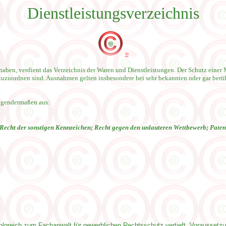
Dienstleistungsverzeichnis
®
haben, verdient das Verzeichnis der Waren und Dienstleistungen. Der Schutz einer 
 zuzuordnen sind. Ausnahmen gelten insbesondere bei sehr bekannten oder gar ber
lgendermaßen aus:
echt der sonstigen Kennzeichen; Recht gegen den unlauteren Wettbewerb; Patent
olgreich zum Fachanwalt für gewerblichen Rechtsschutz vertieft. Voraussetzu