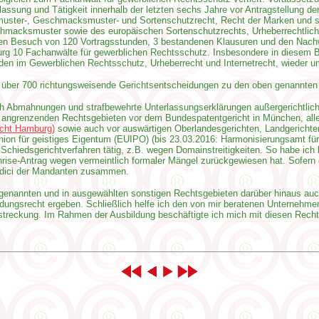
ssung und Tätigkeit innerhalb der letzten sechs Jahre vor Antragstellung d
muster-, Geschmacksmuster- und Sortenschutzrecht, Recht der Marken und s
hmacksmuster sowie des europäischen Sortenschutzrechts, Urheberrechtlic
en Besuch von 120 Vortragsstunden, 3 bestandenen Klausuren und den Nachwe
g 10 Fachanwälte für gewerblichen Rechtsschutz. Insbesondere in diesem Ber
nden im Gewerblichen Rechtsschutz, Urheberrecht und Internetrecht, wieder
. über 700 richtungsweisende Gerichtsentscheidungen zu den oben genannten
h Abmahnungen und strafbewehrte Unterlassungserklärungen außergerichtlich
 angrenzenden Rechtsgebieten vor dem Bundespatentgericht in München, alle
cht Hamburg)
sowie auch vor auswärtigen Oberlandesgerichten, Landgerichte
 für geistiges Eigentum (EUIPO) (bis 23.03.2016: Harmonisierungsamt für de
n Schiedsgerichtverfahren tätig, z.B. wegen Domainstreitigkeiten. So habe ic
unrise-Antrag wegen vermeintlich formaler Mängel zurückgewiesen hat. Sofern er
ndici der Mandanten zusammen.
genannten und in ausgewählten sonstigen Rechtsgebieten darüber hinaus auch
ngsrecht ergeben. Schließlich helfe ich den von mir beratenen Unternehmen b
streckung. Im Rahmen der Ausbildung beschäftigte ich mich mit diesen Rechts