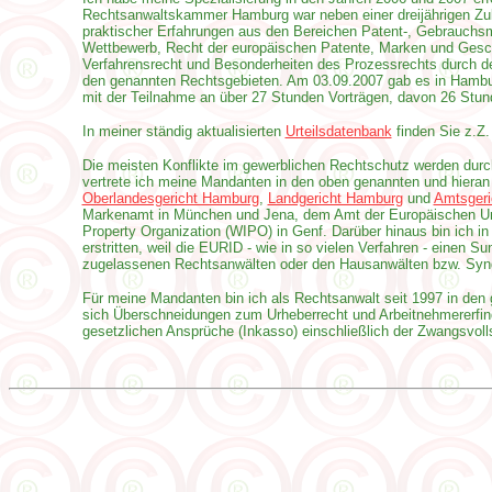
Rechtsanwaltskammer Hamburg war neben einer dreijährigen Zula
praktischer Erfahrungen aus den Bereichen Patent-, Gebrauchs
Wettbewerb, Recht der europäischen Patente, Marken und Gesc
Verfahrensrecht und Besonderheiten des Prozessrechts durch d
den genannten Rechtsgebieten. Am 03.09.2007 gab es in Hambur
mit der Teilnahme an über 27 Stunden Vorträgen, davon 26 Stu
In meiner ständig aktualisierten
Urteilsdatenbank
finden Sie z.Z
Die meisten Konflikte im gewerblichen Rechtschutz werden durc
vertrete ich meine Mandanten in den oben genannten und hieran
Oberlandesgericht Hamburg
,
Landgericht Hamburg
und
Amtsgeri
Markenamt in München und Jena, dem Amt der Europäischen Union
Property Organization (WIPO) in Genf. Darüber hinaus bin ich i
erstritten, weil die EURID - wie in so vielen Verfahren - einen S
zugelassenen Rechtsanwälten oder den Hausanwälten bzw. Sy
Für meine Mandanten bin ich als Rechtsanwalt seit 1997 in den 
sich Überschneidungen zum Urheberrecht und Arbeitnehmererfindu
gesetzlichen Ansprüche (Inkasso) einschließlich der Zwangsvoll